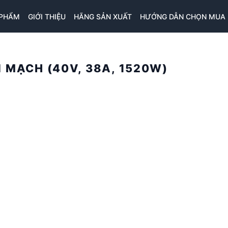
 PHẨM
GIỚI THIỆU
HÃNG SẢN XUẤT
HƯỚNG DẪN CHỌN MUA
 MẠCH (40V, 38A, 1520W)