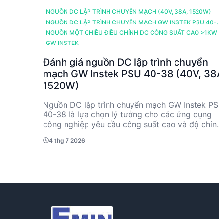
NGUỒN DC LẬP TRÌNH CHUYỂN MẠCH (40V, 38A, 1520W)
NGUỒN DC LẬP TRÌNH CHUYỂN MẠCH GW INSTEK PSU 40-
38 (40V, 38A, 1520W)
NGUỒN MỘT CHIỀU ĐIỀU CHỈNH DC CÔNG SUẤT CAO >1KW
GW INSTEK
Đánh giá nguồn DC lập trình chuyển
mạch GW Instek PSU 40-38 (40V, 38
1520W)
Nguồn DC lập trình chuyển mạch GW Instek P
40-38 là lựa chọn lý tưởng cho các ứng dụng
công nghiệp yêu cầu công suất cao và độ chín
xác. Với khả năng cung cấp điện áp 40V và dò
4 thg 7 2026
điện 38A, sản phẩm này đáp ứng tốt các yêu c
kỹ thuật khắt khe. Được trang bị nhiều giao tiế
như LAN, RS-232, RS-485 và USB, PSU 40-38 
dàng tích hợp vào hệ thống hiện có. Độ ổn địn
và độ chính xác cao, cùng với khả năng lập trì
linh hoạt, làm cho nó trở thành một công cụ
không thể thiếu trong các phòng thí nghiệm và
môi trường sản xuất.