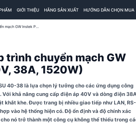
 PHẨM
GIỚI THIỆU
HÃNG SẢN XUẤT
HƯỚNG DẪN CHỌN MUA
Đánh giá nguồn DC lập trình chuyển mạch GW Instek PSU 40-38 (40V, 38A, 1520W)
ập trình chuyển mạch GW
0V, 38A, 1520W)
SU 40-38 là lựa chọn lý tưởng cho các ứng dụng công
c. Với khả năng cung cấp điện áp 40V và dòng điện 38A
t khắt khe. Được trang bị nhiều giao tiếp như LAN, RS-
ợp vào hệ thống hiện có. Độ ổn định và độ chính xác
m cho nó trở thành một công cụ không thể thiếu trong cá