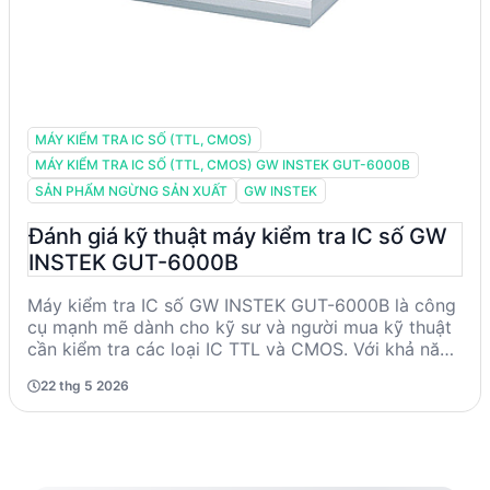
MÁY KIỂM TRA IC SỐ (TTL, CMOS)
MÁY KIỂM TRA IC SỐ (TTL, CMOS) GW INSTEK GUT-6000B
SẢN PHẨM NGỪNG SẢN XUẤT
GW INSTEK
Đánh giá kỹ thuật máy kiểm tra IC số GW
INSTEK GUT-6000B
Máy kiểm tra IC số GW INSTEK GUT-6000B là công
cụ mạnh mẽ dành cho kỹ sư và người mua kỹ thuật
cần kiểm tra các loại IC TTL và CMOS. Với khả năng
đo 1800 thiết bị và thời gian test nhanh 0.6 giây, sản
22 thg 5 2026
phẩm này mang lại hiệu suất cao trong môi trường
công nghiệp. Tuy nhiên, sản phẩm đã ngừng sản
xuất, nên người dùng cần cân nhắc các lựa chọn
thay thế.