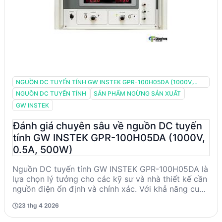
NGUỒN DC TUYẾN TÍNH GW INSTEK GPR-100H05DA (1000V,
0.5A, 500W)
NGUỒN DC TUYẾN TÍNH
SẢN PHẨM NGỪNG SẢN XUẤT
GW INSTEK
Đánh giá chuyên sâu về nguồn DC tuyến
tính GW INSTEK GPR-100H05DA (1000V,
0.5A, 500W)
Nguồn DC tuyến tính GW INSTEK GPR-100H05DA là
lựa chọn lý tưởng cho các kỹ sư và nhà thiết kế cần
nguồn điện ổn định và chính xác. Với khả năng cung
cấp điện áp lên đến 1000V và dòng điện 0.5A, sản
23 thg 4 2026
phẩm này phù hợp cho các ứng dụng công nghiệp
và nghiên cứu. Độ chính xác cao và khả năng ổn