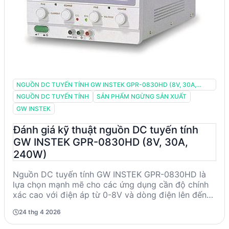
NGUỒN DC TUYẾN TÍNH GW INSTEK GPR-0830HD (8V, 30A,
240W)
NGUỒN DC TUYẾN TÍNH
SẢN PHẨM NGỪNG SẢN XUẤT
GW INSTEK
Đánh giá kỹ thuật nguồn DC tuyến tính
GW INSTEK GPR-0830HD (8V, 30A,
240W)
Nguồn DC tuyến tính GW INSTEK GPR-0830HD là
lựa chọn mạnh mẽ cho các ứng dụng cần độ chính
xác cao với điện áp từ 0-8V và dòng điện lên đến
30A. Sản phẩm này nổi bật với độ ổn định điện áp
24 thg 4 2026
và dòng điện, cùng với độ gợn và nhiễu thấp, phù
hợp cho các kỹ sư và nhà thiết kế trong lĩnh vực