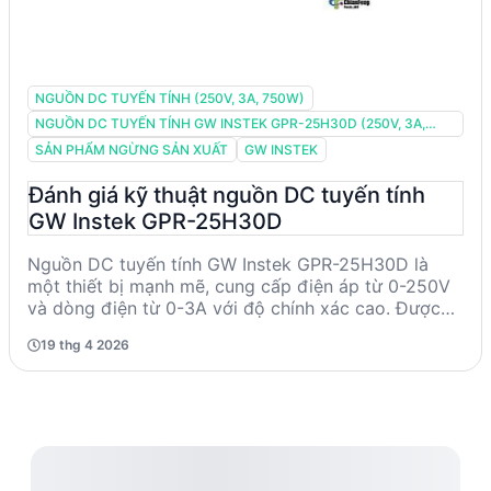
NGUỒN DC TUYẾN TÍNH (250V, 3A, 750W)
NGUỒN DC TUYẾN TÍNH GW INSTEK GPR-25H30D (250V, 3A,
750W)
SẢN PHẨM NGỪNG SẢN XUẤT
GW INSTEK
Đánh giá kỹ thuật nguồn DC tuyến tính
GW Instek GPR-25H30D
Nguồn DC tuyến tính GW Instek GPR-25H30D là
một thiết bị mạnh mẽ, cung cấp điện áp từ 0-250V
và dòng điện từ 0-3A với độ chính xác cao. Được
thiết kế cho các ứng dụng kỹ thuật yêu cầu độ ổn
19 thg 4 2026
định và độ chính xác, sản phẩm này phù hợp cho
các kỹ sư và nhà nghiên cứu trong các phòng thí
nghiệm và cơ sở sản xuất. Mặc dù đã ngừng sản
xuất, GPR-25H30D vẫn được đánh giá cao nhờ khả
năng hoạt động ổn định và độ tin cậy.