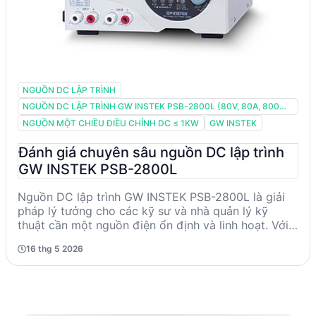
NGUỒN DC LẬP TRÌNH
NGUỒN DC LẬP TRÌNH GW INSTEK PSB-2800L (80V, 80A, 800W,
1CH)
NGUỒN MỘT CHIỀU ĐIỀU CHỈNH DC ≤ 1KW
GW INSTEK
Đánh giá chuyên sâu nguồn DC lập trình
GW INSTEK PSB-2800L
Nguồn DC lập trình GW INSTEK PSB-2800L là giải
pháp lý tưởng cho các kỹ sư và nhà quản lý kỹ
thuật cần một nguồn điện ổn định và linh hoạt. Với
công suất tối đa 800W, điện áp đầu ra 80V và dòng
16 thg 5 2026
điện 80A, sản phẩm này đáp ứng tốt các yêu cầu
trong môi trường công nghiệp và nghiên cứu. Được
trang bị các tính năng bảo vệ quá điện áp và quá
dòng, cùng với khả năng kết nối linh hoạt qua RS-
232 và USB, PSB-2800L mang lại độ tin cậy cao và