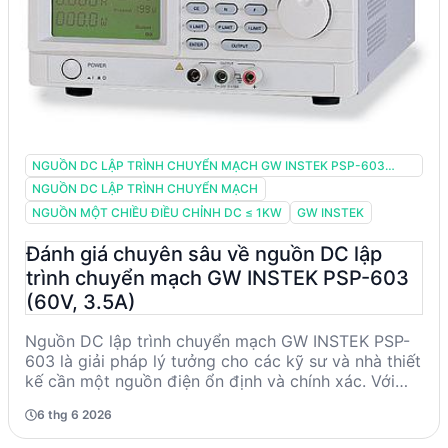
NGUỒN DC LẬP TRÌNH CHUYỂN MẠCH GW INSTEK PSP-603
(60V, 3.5A)
NGUỒN DC LẬP TRÌNH CHUYỂN MẠCH
NGUỒN MỘT CHIỀU ĐIỀU CHỈNH DC ≤ 1KW
GW INSTEK
Đánh giá chuyên sâu về nguồn DC lập
trình chuyển mạch GW INSTEK PSP-603
(60V, 3.5A)
Nguồn DC lập trình chuyển mạch GW INSTEK PSP-
603 là giải pháp lý tưởng cho các kỹ sư và nhà thiết
kế cần một nguồn điện ổn định và chính xác. Với
khả năng điều chỉnh điện áp từ 0 đến 60V và dòng
6 thg 6 2026
điện từ 0 đến 3.5A, sản phẩm này cung cấp độ ổn
định cao và bảo vệ an toàn với các tính năng OVP,