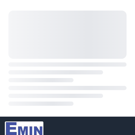
OTP giúp đảm bảo an toàn và hiệu suất. Tích hợp
giao tiếp RS-232 và màn hình LCD, PSP-405 dễ
dàng quản lý và theo dõi.