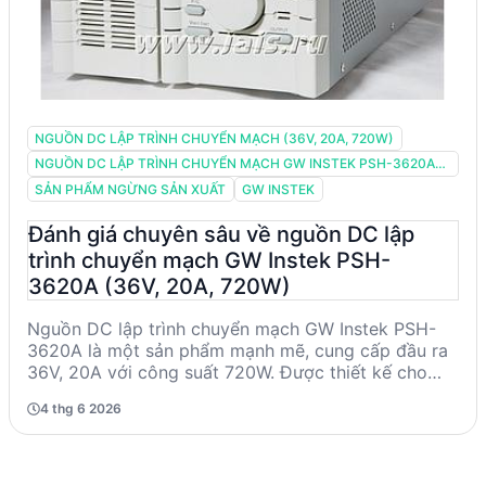
NGUỒN DC LẬP TRÌNH CHUYỂN MẠCH (36V, 20A, 720W)
NGUỒN DC LẬP TRÌNH CHUYỂN MẠCH GW INSTEK PSH-3620A
(36V, 20A, 720W)
SẢN PHẨM NGỪNG SẢN XUẤT
GW INSTEK
Đánh giá chuyên sâu về nguồn DC lập
trình chuyển mạch GW Instek PSH-
3620A (36V, 20A, 720W)
Nguồn DC lập trình chuyển mạch GW Instek PSH-
3620A là một sản phẩm mạnh mẽ, cung cấp đầu ra
36V, 20A với công suất 720W. Được thiết kế cho
các ứng dụng kỹ thuật cao cấp, sản phẩm này nổi
4 thg 6 2026
bật với độ ổn định điện áp và dòng điện cao, cùng
với các tính năng bảo vệ quá áp, quá dòng và quá
nhiệt. Mặc dù đã ngừng sản xuất, PSH-3620A vẫn là
lựa chọn lý tưởng cho các kỹ sư và nhà thiết kế cần