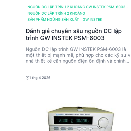
NGUỒN DC LẬP TRÌNH 2 KHOẢNG GW INSTEK PSM-6003
(60V, 6A, 200W, 1CH)
NGUỒN DC LẬP TRÌNH 2 KHOẢNG
SẢN PHẨM NGỪNG SẢN XUẤT
GW INSTEK
Đánh giá chuyên sâu nguồn DC lập
trình GW INSTEK PSM-6003
Nguồn DC lập trình GW INSTEK PSM-6003 là
một thiết bị mạnh mẽ, phù hợp cho các kỹ sư v
nhà thiết kế cần nguồn điện ổn định và chính
xác. Với khả năng điều chỉnh điện áp từ 30V đ
60V và dòng điện từ 3.3A đến 6A, sản phẩm n
cung cấp độ chính xác cao và độ ổn định vượt
1 thg 4 2026
trội. Các tính năng như giao tiếp RS232 và GPI
cùng với bộ nhớ 100 ngăn, giúp tối ưu hóa quy
trình làm việc trong môi trường kỹ thuật phức
tạp.