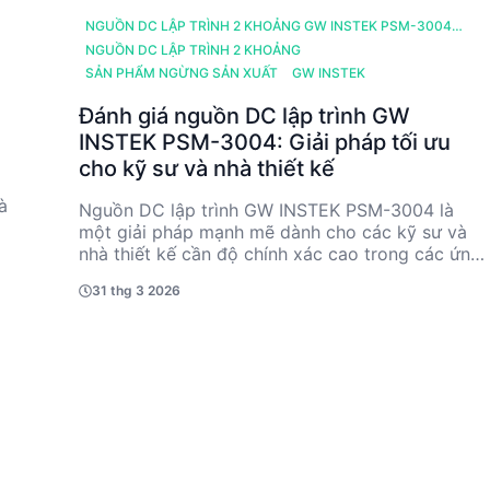
NGUỒN DC LẬP TRÌNH 2 KHOẢNG GW INSTEK PSM-3004
(30V, 7A, 120W, 1CH)
NGUỒN DC LẬP TRÌNH 2 KHOẢNG
SẢN PHẨM NGỪNG SẢN XUẤT
GW INSTEK
Đánh giá nguồn DC lập trình GW
INSTEK PSM-3004: Giải pháp tối ưu
cho kỹ sư và nhà thiết kế
à
Nguồn DC lập trình GW INSTEK PSM-3004 là
một giải pháp mạnh mẽ dành cho các kỹ sư và
ến
nhà thiết kế cần độ chính xác cao trong các ứng
ày
dụng điện tử. Với khả năng cung cấp điện áp lên
31 thg 3 2026
đến 30V và dòng điện 7A, sản phẩm này mang lại
B,
sự ổn định và độ chính xác vượt trội. Dù đã
ngừng sản xuất, PSM-3004 vẫn là lựa chọn đáng
tin cậy nhờ vào các thông số kỹ thuật ấn tượng
và khả năng lập trình linh hoạt.