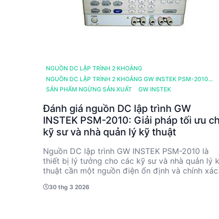
NGUỒN DC LẬP TRÌNH 2 KHOẢNG
NGUỒN DC LẬP TRÌNH 2 KHOẢNG GW INSTEK PSM-2010
(20V, 20A, 200W, 1CH)
SẢN PHẨM NGỪNG SẢN XUẤT
GW INSTEK
Đánh giá nguồn DC lập trình GW
INSTEK PSM-2010: Giải pháp tối ưu c
kỹ sư và nhà quản lý kỹ thuật
Nguồn DC lập trình GW INSTEK PSM-2010 là
thiết bị lý tưởng cho các kỹ sư và nhà quản lý 
thuật cần một nguồn điện ổn định và chính xác
Với khả năng điều chỉnh điện áp từ 8V đến 20V
30 thg 3 2026
và dòng điện lên đến 20A, sản phẩm này cung
cấp độ chính xác cao và độ ổn định tuyệt vời. 
đã ngừng sản xuất, PSM-2010 vẫn là lựa chọn