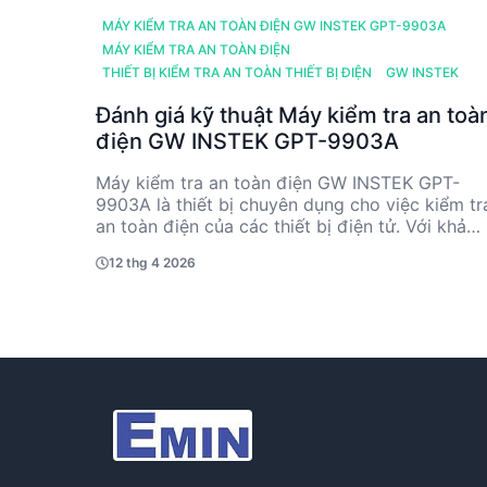
MÁY KIỂM TRA AN TOÀN ĐIỆN GW INSTEK GPT-9903A
MÁY KIỂM TRA AN TOÀN ĐIỆN
THIẾT BỊ KIỂM TRA AN TOÀN THIẾT BỊ ĐIỆN
GW INSTEK
Đánh giá kỹ thuật Máy kiểm tra an toà
điện GW INSTEK GPT-9903A
Máy kiểm tra an toàn điện GW INSTEK GPT-
9903A là thiết bị chuyên dụng cho việc kiểm tr
an toàn điện của các thiết bị điện tử. Với khả
năng cung cấp điện áp AC và DC đa dạng, cùn
12 thg 4 2026
với các tính năng đo cách điện và chức năng
quét, sản phẩm này phù hợp cho các kỹ sư và
nhà sản xuất cần đảm bảo tiêu chuẩn an toàn
điện. Được sản xuất tại Đài Loan, GPT-9903A n
bật với độ chính xác cao và khả năng giao tiếp
linh hoạt qua RS232, USB và các giao diện khá