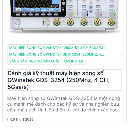
MÁY HIỆN SÓNG SỐ GWINSTEK (250MHZ, 4 CH,5GSA/S)
MÁY HIỆN SÓNG SỐ GWINSTEK GDS-3254 (250MHZ, 4
CH,5GSA/S)
SẢN PHẨM NGỪNG SẢN XUẤT
GW INSTEK
Đánh giá kỹ thuật máy hiện sóng số
GWinstek GDS-3254 (250Mhz, 4 CH,
5Gsa/s)
Máy hiện sóng số GWinstek GDS-3254 là một công
cụ mạnh mẽ dành cho các kỹ sư và nhà nghiên cứu
cần phân tích tín hiệu điện tử với độ chính xác cao.
Với băng thông 250MHz, 4 kênh và tốc độ lấy mẫu
26 thg 1 2026
5Gsa/s, sản phẩm này đáp ứng tốt nhu cầu đo
lường phức tạp. Tuy nhiên, do đã ngừng sản xuất,