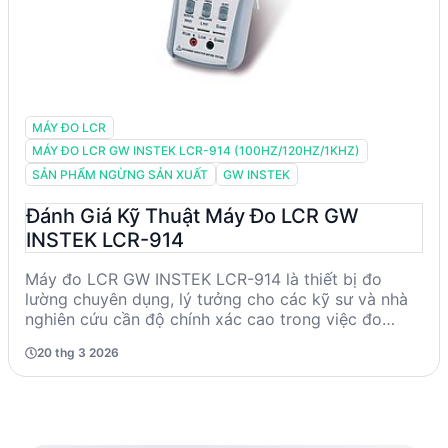
MÁY ĐO LCR
MÁY ĐO LCR GW INSTEK LCR-914 (100HZ/120HZ/1KHZ)
SẢN PHẨM NGỪNG SẢN XUẤT
GW INSTEK
Đánh Giá Kỹ Thuật Máy Đo LCR GW
INSTEK LCR-914
Máy đo LCR GW INSTEK LCR-914 là thiết bị đo
lường chuyên dụng, lý tưởng cho các kỹ sư và nhà
nghiên cứu cần độ chính xác cao trong việc đo
lường các thông số điện tử như độ tự cảm, điện
20 thg 3 2026
dung và điện trở. Với tần số thử đa dạng và tính
năng tự động chọn khoảng đo, sản phẩm này mang
lại sự linh hoạt và tiện lợi trong các ứng dụng thực
tế. Tuy nhiên, cần lưu ý rằng sản phẩm đã ngừng
sản xuất, nên việc tìm kiếm các lựa chọn thay thế