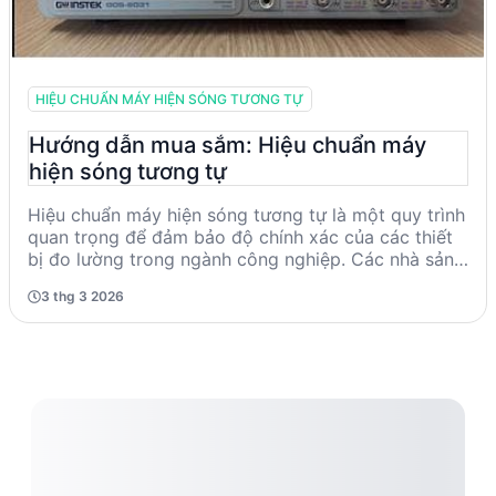
HIỆU CHUẨN MÁY HIỆN SÓNG TƯƠNG TỰ
Hướng dẫn mua sắm: Hiệu chuẩn máy
hiện sóng tương tự
Hiệu chuẩn máy hiện sóng tương tự là một quy trình
quan trọng để đảm bảo độ chính xác của các thiết
bị đo lường trong ngành công nghiệp. Các nhà sản
xuất như GW INSTEK, OWON và PINTEK cung cấp
3 thg 3 2026
các dịch vụ hiệu chuẩn đáng tin cậy. Khi lựa chọn
dịch vụ, cần chú ý đến các tiêu chí kỹ thuật như độ
chính xác, độ tin cậy và chứng chỉ đạt chuẩn
ISO17025. Tránh các sai lầm phổ biến như không
kiểm tra thông số kỹ thuật chi tiết hoặc không chọn
nhà cung cấp uy tín.