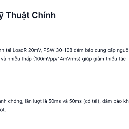
ỹ Thuật Chính
định tải LoadR 20mV, PSW 30-108 đảm bảo cung cấp nguồ
n và nhiễu thấp (100mVpp/14mVrms) giúp giảm thiểu tác
nhanh chóng, lần lượt là 50ms và 50ms (có tải), đảm bảo k
ột.