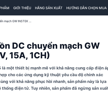
 PHẨM
GIỚI THIỆU
HÃNG SẢN XUẤT
HƯỚNG DẪN CHỌN MUA
Đánh giá kỹ thuật nguồn DC chuyển mạch GW INSTEK SPS-2415 (24V, 15A, 1CH)
guồn DC chuyển mạch GW
V, 15A, 1CH)
 một thiết bị mạnh mẽ với khả năng cung cấp điện á
hợp cho các ứng dụng kỹ thuật yêu cầu độ chính xác
 cùng với khả năng phục hồi nhanh, sản phẩm này là lựa
ệ thống điện tử. Tuy nhiên, sản phẩm đã ngừng sản xuấ